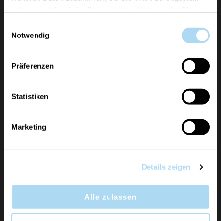
haben oder die sie im Rahmen Ihrer Nutzung der Dienste
gesammelt haben.
Einwilligungsauswahl
Notwendig
La Spirig Kerzen AG, con sede a Weinfelden,
rappresenta i marchi Yankee Candle, Chesapeake
Präferenzen
Bay Candle, WoodWick e Cerería Mollá come
importatore generale ufficiale per la Svizzera.
Statistiken
ULTERIORI INFORMAZIONI
Marketing
Informazioni
Details zeigen
Servizio Clienti
Alle zulassen
Profilo