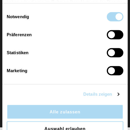
haben oder die sie im Rahmen Ihrer Nutzung der Dienste
gesammelt haben.
Einwilligungsauswahl
Notwendig
La Spirig Kerzen AG, con sede a Weinfelden,
rappresenta i marchi Yankee Candle, Chesapeake
Bay Candle, WoodWick e Cerería Mollá come
Präferenzen
importatore generale ufficiale per la Svizzera.
Statistiken
ULTERIORI INFORMAZIONI
Marketing
Informazioni
Details zeigen
Servizio Clienti
Alle zulassen
Profilo
Auswahl erlauben