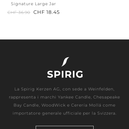
Signature Large Jar
CHF 18.45
CHF 36.90
La Spirig Kerzen AG, con sede a Weinfelden,
rappresenta i marchi Yankee Candle, Chesapeake
Bay Candle, WoodWick e Cerería Mollá come
importatore generale ufficiale per la Svizzera.