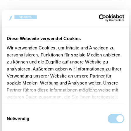
PANORAMICA
DETTAGLI PRODOTTO
Diese Webseite verwendet Cookies
VALUTAZIONI
Wir verwenden Cookies, um Inhalte und Anzeigen zu
CONTATTA
personalisieren, Funktionen für soziale Medien anbieten
zu können und die Zugriffe auf unsere Website zu
analysieren. Außerdem geben wir Informationen zu Ihrer
Iced Berry Lemonade
Verwendung unserer Website an unsere Partner für
soziale Medien, Werbung und Analysen weiter. Unsere
Assaporate il profumo che ricorda un bel bicchiere
Partner führen diese Informationen möglicherweise mit
di limonata rosa fredda in una calda giornata
weiteren Daten zusammen, die Sie ihnen bereitgestellt
estiva. Note che evocano lo zucchero al limone si
haben oder die sie im Rahmen Ihrer Nutzung der Dienste
combinano con aromi ispirati al pompelmo rosso e
gesammelt haben.
Einwilligungsauswahl
al succoso pomelo per creare una bevanda
Notwendig
rinfrescante.