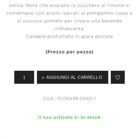
estiva. Note che evocano lo zucchero al limone si
combinano con aromi ispirati al pompelmo rosso e
al succoso pomelo per creare una bevanda
rinfrescante.
Candela profumata in giara piccola
(Prezzo per pezzo)
AGGIUNGI AL CARRELLO
Cod.:
10.00438.0040-1
Il tuo articolo è:
in stock