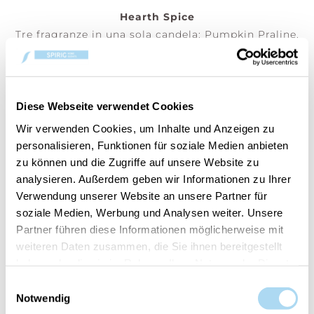
Hearth Spice
Tre fragranze in una sola candela: Pumpkin Praline,
Hazelnut Roast, Wood Smoke
Ogni combinazione di profumi crea un'esperienza
unica, mentre gli strati di cera si fondono e i
profumi si intrecciano.
Diese Webseite verwendet Cookies
Wir verwenden Cookies, um Inhalte und Anzeigen zu
(Prezzo per pezzo)
personalisieren, Funktionen für soziale Medien anbieten
zu können und die Zugriffe auf unsere Website zu
analysieren. Außerdem geben wir Informationen zu Ihrer
Verwendung unserer Website an unsere Partner für
AGGIUNGI AL CARRELLO
soziale Medien, Werbung und Analysen weiter. Unsere
Partner führen diese Informationen möglicherweise mit
Cod.:
10.93205.0000-1
weiteren Daten zusammen, die Sie ihnen bereitgestellt
haben oder die sie im Rahmen Ihrer Nutzung der Dienste
gesammelt haben.
Einwilligungsauswahl
Il tuo articolo è:
in stock
Notwendig