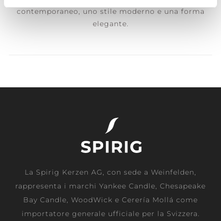
contemporaneo, uno stile moderno e una forma
elegante.
La Spirig Kerzen AG, con sede a Weinfelden,
rappresenta i marchi Yankee Candle, Chesapeake
Bay Candle, WoodWick e Cerería Mollá come
importatore generale ufficiale per la Svizzera.