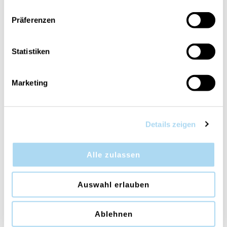
Präferenzen
Statistiken
PANORAMICA
DETTAGLI PRODOTTO
Marketing
VALUTAZIONI
CONTATTA
Details zeigen
Hearth Spice
Alle zulassen
Tre fragranze in una sola candela: Pumpkin Praline,
Hazelnut Roast, Wood Smoke
Auswahl erlauben
Le candele WoodWick® e la loro forma svasata
riempiono la vostra casa con un soffice crepitio e
Ablehnen
una calda fragranza. Hanno un design puro e