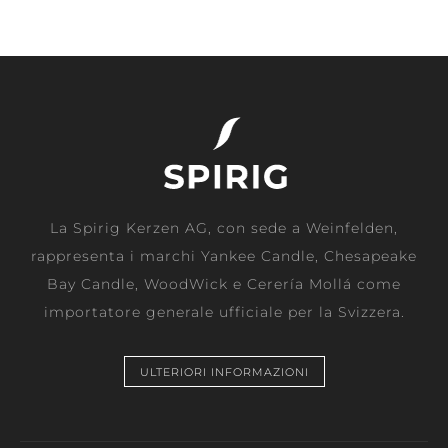
La Spirig Kerzen AG, con sede a Weinfelden,
rappresenta i marchi Yankee Candle, Chesapeake
Bay Candle, WoodWick e Cerería Mollá come
importatore generale ufficiale per la Svizzera.
ULTERIORI INFORMAZIONI