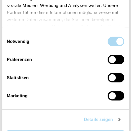
soziale Medien, Werbung und Analysen weiter. Unsere
AGGIUNGI AL CARRELLO
Partner führen diese Informationen möglicherweise mit
weiteren Daten zusammen, die Sie ihnen bereitgestellt
haben oder die sie im Rahmen Ihrer Nutzung der Dienste
Cod.:
10.00940.0138-1
gesammelt haben.
Einwilligungsauswahl
Notwendig
Il tuo articolo è:
in stock
Präferenzen
Statistiken
PANORAMICA
Marketing
DETTAGLI PRODOTTO
VALUTAZIONI
Details zeigen
CONTATTA