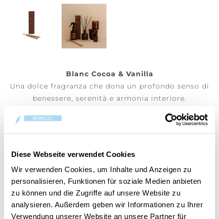
Blanc Cocoa & Vanilla
Una dolce fragranza che dona un profondo senso di
benessere, serenità e armonia interiore.
Incenso 20 bastoncini - Posiziona i tuoi bastoncini
di incenso Cerería Mollá 1899 in un luogo tranquillo
e ben ventilato. Tieni l’estremità in legno, accendi
l’altra estremità, poi soffia delicatamente per
Diese Webseite verwendet Cookies
spegnere la fiamma. Lascia che l’incenso bruci
Wir verwenden Cookies, um Inhalte und Anzeigen zu
lentamente e goditi il suo aroma rilassante.
personalisieren, Funktionen für soziale Medien anbieten
zu können und die Zugriffe auf unsere Website zu
(Prezzo per pezzo)
analysieren. Außerdem geben wir Informationen zu Ihrer
Verwendung unserer Website an unsere Partner für