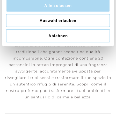
Alle zulassen
Blanc Cocoa & Vanilla
Una dolce fragranza che dona un profondo senso di
Auswahl erlauben
benessere, serenità e armonia interiore.
Ablehnen
Da Cerería Mollá 1899 conserviamo un sapere
artigianale ancestrale, rispettando metodi
tradizionali che garantiscono una qualità
incomparabile. Ogni confezione contiene 20
bastoncini in rattan impregnati di una fragranza
avvolgente, accuratamente sviluppata per
risvegliare i tuoi sensi e trasformare il tuo spazio in
un autentico rifugio di serenità. Scopri come il
nostro profumo può trasformare i tuoi ambienti in
un santuario di calma e bellezza.