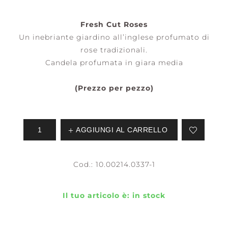
Fresh Cut Roses
Un inebriante giardino all’inglese profumato di
rose tradizionali.
Candela profumata in giara media
(Prezzo per pezzo)
AGGIUNGI AL CARRELLO
Cod.:
10.00214.0337-1
Il tuo articolo è:
in stock