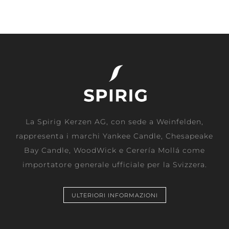
La Spirig Kerzen AG, con sede a Weinfelden,
rappresenta i marchi Yankee Candle, Chesapeake
Bay Candle, WoodWick e Cerería Mollá come
importatore generale ufficiale per la Svizzera.
ULTERIORI INFORMAZIONI