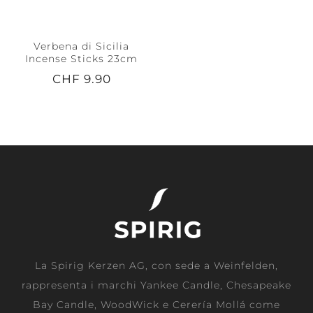
Verbena di Sicilia
Incense Sticks 23cm
CHF 9.90
La Spirig Kerzen AG, con sede a Weinfelden,
rappresenta i marchi Yankee Candle, Chesapeake
Bay Candle, WoodWick e Cerería Mollá come