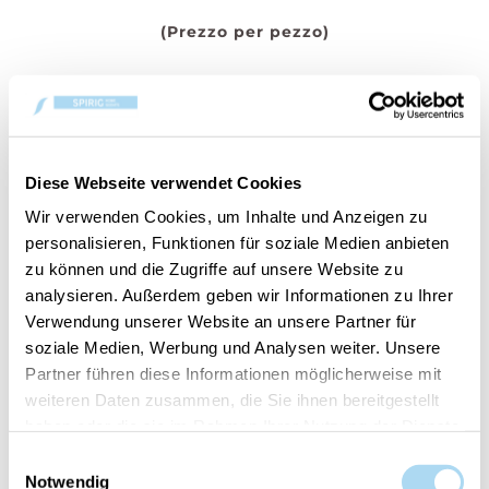
(Prezzo per pezzo)
AGGIUNGI AL CARRELLO
Diese Webseite verwendet Cookies
Cod.:
10.00940.0116-1
Wir verwenden Cookies, um Inhalte und Anzeigen zu
personalisieren, Funktionen für soziale Medien anbieten
Il tuo articolo è:
in stock
zu können und die Zugriffe auf unsere Website zu
analysieren. Außerdem geben wir Informationen zu Ihrer
Verwendung unserer Website an unsere Partner für
soziale Medien, Werbung und Analysen weiter. Unsere
Partner führen diese Informationen möglicherweise mit
weiteren Daten zusammen, die Sie ihnen bereitgestellt
PANORAMICA
haben oder die sie im Rahmen Ihrer Nutzung der Dienste
gesammelt haben.
Einwilligungsauswahl
DETTAGLI PRODOTTO
Notwendig