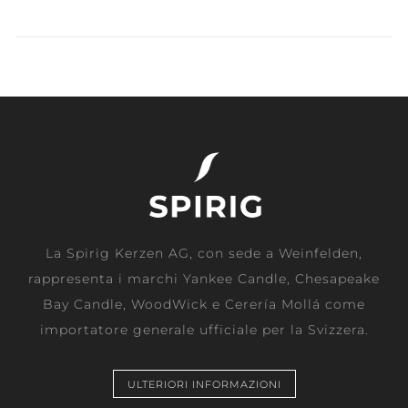
La Spirig Kerzen AG, con sede a Weinfelden,
rappresenta i marchi Yankee Candle, Chesapeake
Bay Candle, WoodWick e Cerería Mollá come
importatore generale ufficiale per la Svizzera.
ULTERIORI INFORMAZIONI