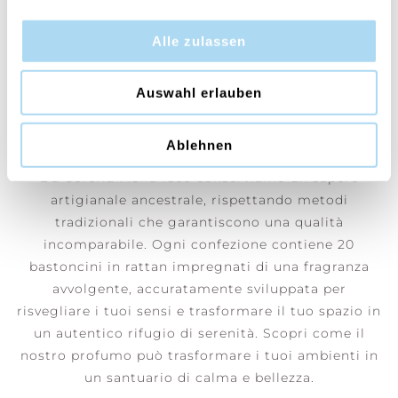
CONTATTA
Alle zulassen
Orange Blossom & Ginger
Una fragranza rinfrescante che unisce una profonda
Auswahl erlauben
sensazione di calma a un’ondata di rinnovamento
fresco.
Ablehnen
Da Cerería Mollá 1899 conserviamo un sapere
artigianale ancestrale, rispettando metodi
tradizionali che garantiscono una qualità
incomparabile. Ogni confezione contiene 20
bastoncini in rattan impregnati di una fragranza
avvolgente, accuratamente sviluppata per
risvegliare i tuoi sensi e trasformare il tuo spazio in
un autentico rifugio di serenità. Scopri come il
nostro profumo può trasformare i tuoi ambienti in
un santuario di calma e bellezza.