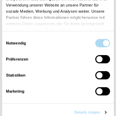
Verwendung unserer Website an unsere Partner für
soziale Medien, Werbung und Analysen weiter. Unsere
AGGIUNGI AL CARRELLO
Partner führen diese Informationen möglicherweise mit
weiteren Daten zusammen, die Sie ihnen bereitgestellt
haben oder die sie im Rahmen Ihrer Nutzung der Dienste
Cod.:
10.00940.0137-1
gesammelt haben.
Einwilligungsauswahl
Notwendig
Il tuo articolo è:
in stock
Präferenzen
Statistiken
PANORAMICA
Marketing
DETTAGLI PRODOTTO
VALUTAZIONI
Details zeigen