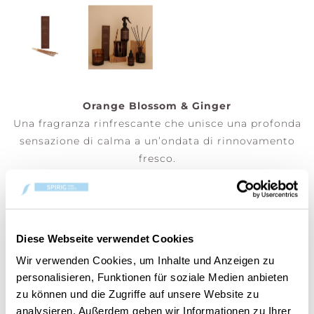
Orange Blossom & Ginger
Una fragranza rinfrescante che unisce una profonda
sensazione di calma a un’ondata di rinnovamento
fresco.
Incenso 20 bastoncini - Posiziona i tuoi bastoncini
di incenso Cerería Mollá 1899 in un luogo tranquillo
e ben ventilato. Tieni l’estremità in legno, accendi
l’altra estremità, poi soffia delicatamente per
Diese Webseite verwendet Cookies
spegnere la fiamma. Lascia che l’incenso bruci
Wir verwenden Cookies, um Inhalte und Anzeigen zu
lentamente e goditi il suo aroma rilassante.
personalisieren, Funktionen für soziale Medien anbieten
zu können und die Zugriffe auf unsere Website zu
(Prezzo per pezzo)
analysieren. Außerdem geben wir Informationen zu Ihrer