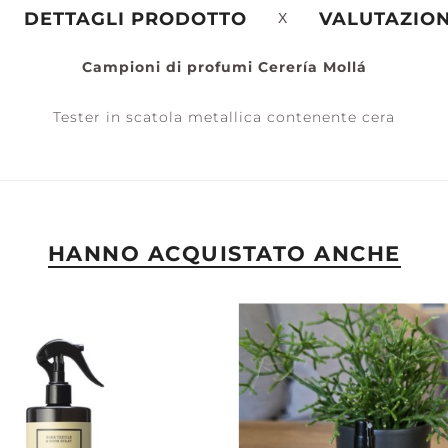
DETTAGLI PRODOTTO
VALUTAZION
Campioni di profumi Cerería Mollá
ERENITY +
PEACE +
ASSESSORI
ALM
TRANQUILITY
Tester in scatola metallica contenente cera
HANNO ACQUISTATO ANCHE