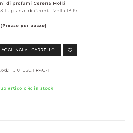
i di profumi Cerería Mollá
18 fragranze di Cerería Mollá 1899
(Prezzo per pezzo)
SERENE
STILLNESS +
WATERS
PURITY
AGGIUNGI AL CARRELLO
Cod.:
10.0TES0.FRAG-1
 tuo articolo è:
in stock
EFLECTION +
CONFIDENCE +
LARITY
FREEDOM