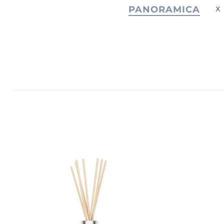
PANORAMICA
JOY +
S
LAUGHTER
C