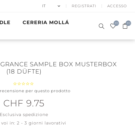
REGISTRATI
ACCESSO
DLE
CERERIA MOLLÁ
(0)
(0)
AGRANCE SAMPLE BOX MUSTERBOX
(18 DÜFTE)
50% APRÈS
CANDELE
a recensione per questo prodotto
SKI
PROFUMATE
EGALI
WINTER SEA
BATH & BODY
PRECIOUS
GOLDEN
ACCESSORI
SIGNATURE
WOODWICK
METALS
WAVES
CHF 9.75
Santa on
Skis
Clean
Cotton
Esclusiva
spedizione
Holiday
Winterfest
Soft Blanket
voi in:
2 - 3 giorni lavorativi
Vedi tutti
Vedi tutti