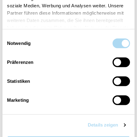
soziale Medien, Werbung und Analysen weiter. Unsere
AGGIUNGI AL CARRELLO
Partner führen diese Informationen möglicherweise mit
weiteren Daten zusammen, die Sie ihnen bereitgestellt
haben oder die sie im Rahmen Ihrer Nutzung der Dienste
Cod.:
10.00940.0135-1
gesammelt haben.
Einwilligungsauswahl
Notwendig
Il tuo articolo è:
in stock
Präferenzen
Statistiken
PANORAMICA
Marketing
DETTAGLI PRODOTTO
VALUTAZIONI
Details zeigen
CONTATTA