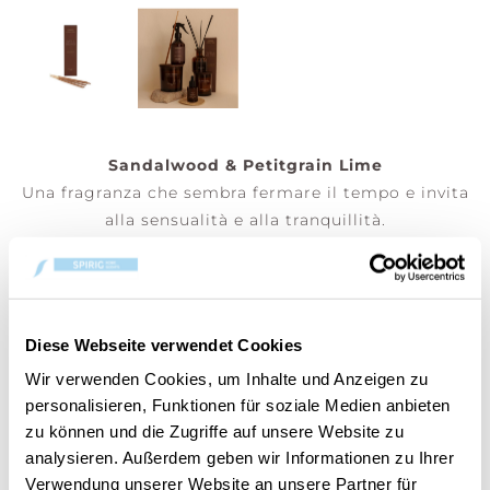
Sandalwood & Petitgrain Lime
Una fragranza che sembra fermare il tempo e invita
alla sensualità e alla tranquillità.
Incenso 20 bastoncini - Posiziona i tuoi bastoncini
di incenso Cerería Mollá 1899 in un luogo tranquillo
e ben ventilato. Tieni l’estremità in legno, accendi
l’altra estremità, poi soffia delicatamente per
Diese Webseite verwendet Cookies
spegnere la fiamma. Lascia che l’incenso bruci
Wir verwenden Cookies, um Inhalte und Anzeigen zu
lentamente e goditi il suo aroma rilassante.
personalisieren, Funktionen für soziale Medien anbieten
zu können und die Zugriffe auf unsere Website zu
(Prezzo per pezzo)
analysieren. Außerdem geben wir Informationen zu Ihrer
Verwendung unserer Website an unsere Partner für