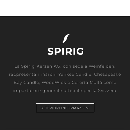
La Spirig Kerzen AG, con sede a Weinfelden,
rappresenta i marchi Yankee Candle, Chesapeake
Bay Candle, WoodWick e Cerería Mollá come
importatore generale ufficiale per la Svizzera.
ULTERIORI INFORMAZIONI