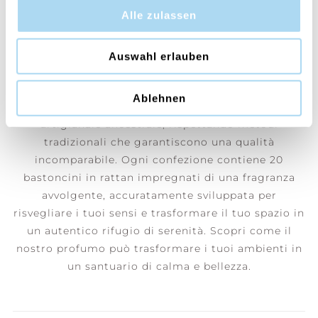
Alle zulassen
Sandalwood & Petitgrain Lime
Una fragranza che sembra fermare il tempo e invita
Auswahl erlauben
alla sensualità e alla tranquillità.
Ablehnen
Da Cerería Mollá 1899 conserviamo un sapere
artigianale ancestrale, rispettando metodi
tradizionali che garantiscono una qualità
incomparabile. Ogni confezione contiene 20
bastoncini in rattan impregnati di una fragranza
avvolgente, accuratamente sviluppata per
risvegliare i tuoi sensi e trasformare il tuo spazio in
un autentico rifugio di serenità. Scopri come il
nostro profumo può trasformare i tuoi ambienti in
un santuario di calma e bellezza.