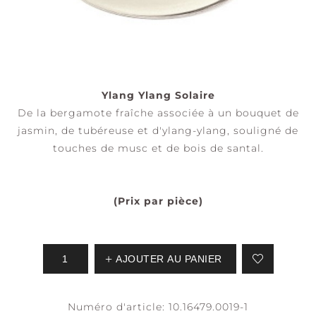
Ylang Ylang Solaire
De la bergamote fraîche associée à un bouquet de
jasmin, de tubéreuse et d'ylang-ylang, souligné de
touches de musc et de bois de santal.
(Prix par pièce)
AJOUTER AU PANIER
Numéro d'article:
10.16479.0019-1