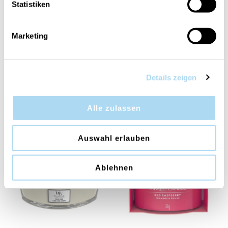
Statistiken
Marketing
Details zeigen
White Tea & Jasmin Mini
Clean Cotton Car Jar
Jar
Ultimate
Alle zulassen
CHF 14.90
CHF 6.90
Auswahl erlauben
50%
Ablehnen