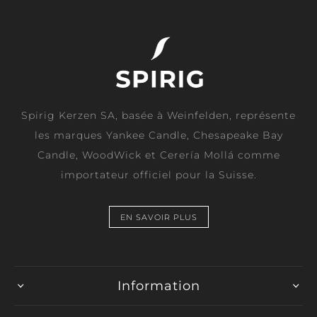
Spirig Kerzen SA, basée à Weinfelden, représente
les marques Yankee Candle, Chesapeake Bay
Candle, WoodWick et Cerería Mollá comme
importateur officiel pour la Suisse.
EN SAVOIR PLUS
Information