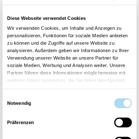
touches de musc et de bois de santal.
Diese Webseite verwendet Cookies
Les bougies WoodWick® et leur forme évasée
emplissent votre intérieur d'un doux crépitement
Wir verwenden Cookies, um Inhalte und Anzeigen zu
et de fragrances chaleureuses. Elles arborent un
personalisieren, Funktionen für soziale Medien anbieten
design pur et contemporain, un style moderne et
zu können und die Zugriffe auf unsere Website zu
une forme élégante.
analysieren. Außerdem geben wir Informationen zu Ihrer
Verwendung unserer Website an unsere Partner für
soziale Medien, Werbung und Analysen weiter. Unsere
Partner führen diese Informationen möglicherweise mit
weiteren Daten zusammen, die Sie ihnen bereitgestellt
haben oder die sie im Rahmen Ihrer Nutzung der Dienste
LES CLIENTS AYANT ACHETÉ CET
gesammelt haben.
Einwilligungsauswahl
ARTICLE ONT ÉGALEMENT
Notwendig
ACHETÉ :
Präferenzen