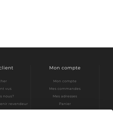
client
Mon compte
cher
Mon compte
t vus
Mes commandes
s nous?
Mes adresses
venir revendeur
Panier
Liste de souhaits