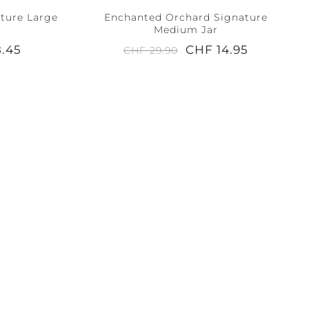
ture Large
Enchanted Orchard Signature
Medium Jar
8.45
CHF 14.95
CHF 29.90