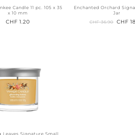
kee Candle 11 pc. 105 x 35
Enchanted Orchard Signa
x 10 mm
Jar
CHF 1.20
CHF 1
CHF 36.90
g Leaves Signature Small