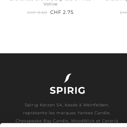
Votive
CHF 2.75
CHF 5.50
CH
Spirig Kerzen SA, basée à Weinfelden,
représente les marques Yankee Candle,
Chesapeake Bay Candle, WoodWick et Cerería