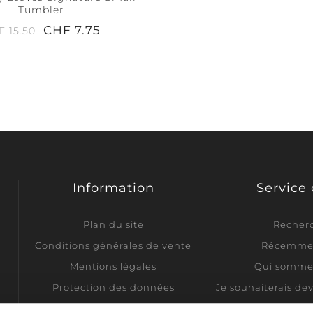
Tumbler
CHF 7.75
F 15.50
Information
Service 
Plan du site
Recher
Conditions générales de vente
Récemmen
Mentions légales
Qui somme
Protection des données
Je souhaiterais de
Informations sur l'expédition