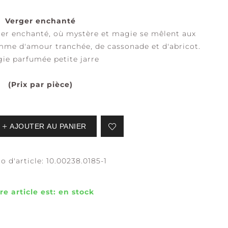
Verger enchanté
er enchanté, où mystère et magie se mêlent aux
mme d'amour tranchée, de cassonade et d'abricot.
EAUX CALMES
CALME +
ie parfumée petite jarre
PURETÉ
(Prix par pièce)
AJOUTER AU PANIER
 d'article:
10.00238.0185-1
ÉFLEXION +
ASSURANCE +
CLARTÉ
LIBERTÉ
re article est:
en stock