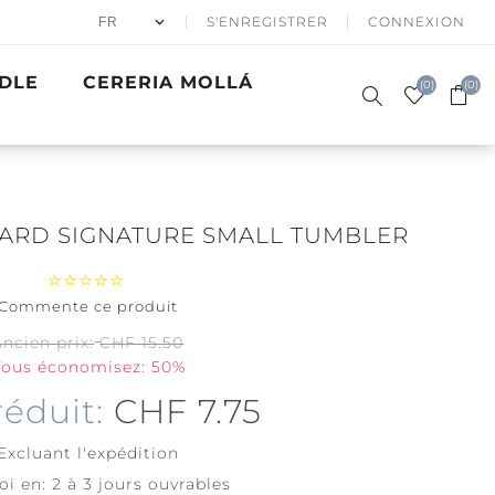
S'ENREGISTRER
CONNEXION
DLE
CERERIA MOLLÁ
(0)
(0)
ARD SIGNATURE SMALL TUMBLER
Commente ce produit
50% APRÈS
BOUGIES
SKI
PARFUMÉES
CADEAUX
ER EN HIVER
BATH & BODY
PRECIOUS
VAGUES D'OR
ACCESSOIRES
Ancien prix:
CHF 15.50
SIGNATURE
WOODWICK
METALS
ous économisez: 50%
Père Noël à
skis
Coton Frais
réduit:
CHF 7.75
Fêtes de
Couverture
Noël
Tendre
Excluant
l'expédition
View all
oi en:
2 à 3 jours ouvrables
View all