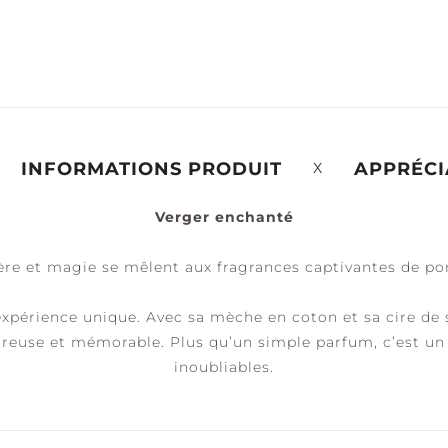
ÉRÉNITÉ +
PAIX +
ACCESSOIRES
ALME
TRANQUILITÉ
INFORMATIONS PRODUIT
APPRÉCI
Verger enchanté
re et magie se mêlent aux fragrances captivantes de p
périence unique. Avec sa mèche en coton et sa cire de s
reuse et mémorable. Plus qu’un simple parfum, c’est un
inoubliables.