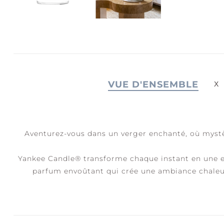
JOIE + RIRES
S
C
VUE D'ENSEMBLE
Aventurez-vous dans un verger enchanté, où mystè
Yankee Candle® transforme chaque instant en une ex
parfum envoûtant qui crée une ambiance chaleu