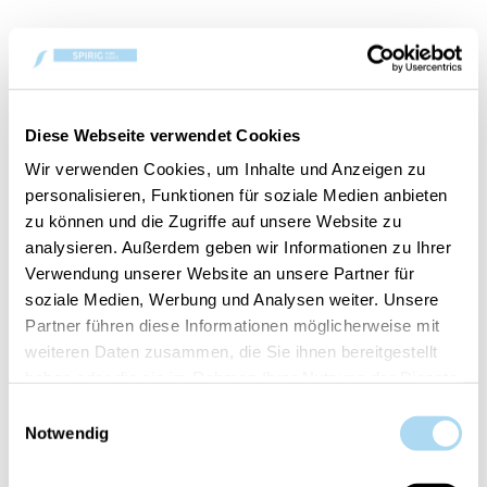
50%
50%
Diese Webseite verwendet Cookies
Wir verwenden Cookies, um Inhalte und Anzeigen zu
personalisieren, Funktionen für soziale Medien anbieten
zu können und die Zugriffe auf unsere Website zu
analysieren. Außerdem geben wir Informationen zu Ihrer
Golden Pumpkin
Glistening Leaves
Verwendung unserer Website an unsere Partner für
Signature Medium Jar
Signature Medium Jar
soziale Medien, Werbung und Analysen weiter. Unsere
CHF 14.95
CHF 14.95
CHF 29.90
CHF 29.90
Partner führen diese Informationen möglicherweise mit
weiteren Daten zusammen, die Sie ihnen bereitgestellt
haben oder die sie im Rahmen Ihrer Nutzung der Dienste
50%
50%
gesammelt haben.
Einwilligungsauswahl
Notwendig