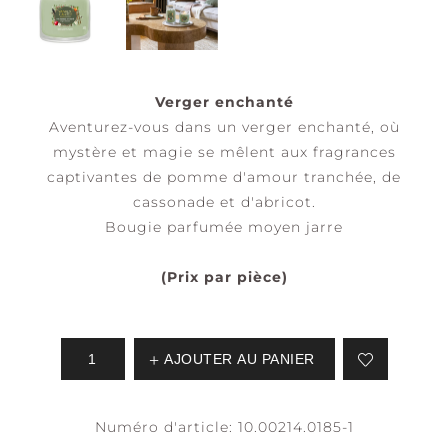
Verger enchanté
Aventurez-vous dans un verger enchanté, où
mystère et magie se mêlent aux fragrances
captivantes de pomme d'amour tranchée, de
cassonade et d'abricot.
Bougie parfumée moyen jarre
(Prix par pièce)
AJOUTER AU PANIER
Numéro d'article:
10.00214.0185-1