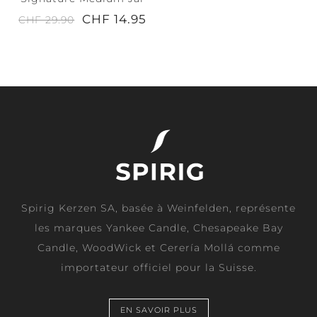
CHF 14.95
CHF 29.90
Spirig Kerzen SA, basée à Weinfelden, représente
les marques Yankee Candle, Chesapeake Bay
Candle, WoodWick et Cerería Mollá comme
importateur officiel pour la Suisse.
EN SAVOIR PLUS