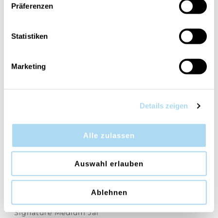
Präferenzen
Statistiken
Holiday Cheer Signature
Vanilla Flurries
Medium Jar
Signature Medium Jar
Marketing
CHF 14.95
CHF 14.95
CHF 29.90
CHF 29.90
Details zeigen
50%
Alle zulassen
Auswahl erlauben
Ablehnen
Slopeside Spritz
Signature Medium Jar