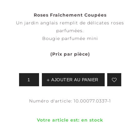
Roses Fraîchement Coupées
Un jardin anglais remplit de délicates roses
parfumées.
Bougie parfumée mini
(Prix par pièce)
AJOUTER AU PANIER
Numéro d'article:
10.00077.0337-1
Votre article est:
en stock