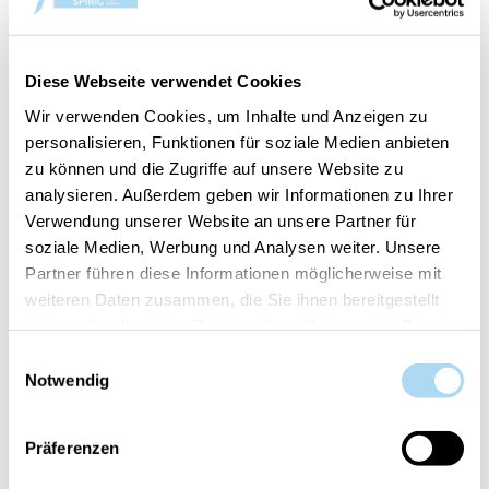
Winter Night Stars
Winter Night Stars
Signature Large Jar
Signature Medium Jar
CHF 36.90
CHF 29.90
Diese Webseite verwendet Cookies
Wir verwenden Cookies, um Inhalte und Anzeigen zu
personalisieren, Funktionen für soziale Medien anbieten
zu können und die Zugriffe auf unsere Website zu
analysieren. Außerdem geben wir Informationen zu Ihrer
Verwendung unserer Website an unsere Partner für
soziale Medien, Werbung und Analysen weiter. Unsere
Partner führen diese Informationen möglicherweise mit
weiteren Daten zusammen, die Sie ihnen bereitgestellt
haben oder die sie im Rahmen Ihrer Nutzung der Dienste
gesammelt haben.
Einwilligungsauswahl
Winter Night Stars
Winter Night Stars
Notwendig
Signature Small Jar
Signature Filled Votive
CHF 12.90
CHF 5.50
Präferenzen