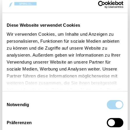
jasmin nocturne, délicatement arrondis par la fève
tonka, la vanille et l'ambre. La mèche de bois
naturelle crépite doucement et rappelle un feu de
cheminée apaisant. Disponible en différentes
Diese Webseite verwendet Cookies
tailles.
Wir verwenden Cookies, um Inhalte und Anzeigen zu
personalisieren, Funktionen für soziale Medien anbieten
zu können und die Zugriffe auf unsere Website zu
analysieren. Außerdem geben wir Informationen zu Ihrer
50%
50%
Verwendung unserer Website an unsere Partner für
soziale Medien, Werbung und Analysen weiter. Unsere
Partner führen diese Informationen möglicherweise mit
weiteren Daten zusammen, die Sie ihnen bereitgestellt
haben oder die sie im Rahmen Ihrer Nutzung der Dienste
gesammelt haben.
Einwilligungsauswahl
Notwendig
Hypnoflora Ellipse
Hypnoflora Large Jar
CHF 22.45
CHF 19.95
CHF 44.90
CHF 39.90
Präferenzen