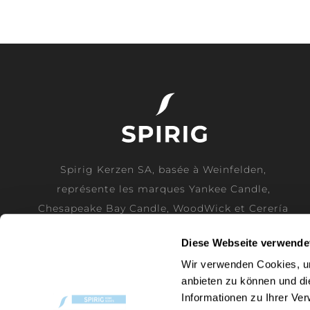
Spirig Kerzen SA, basée à Weinfelden,
représente les marques Yankee Candle,
Chesapeake Bay Candle, WoodWick et Cerería
Mollá comme importateur officiel pour la
Diese Webseite verwende
Suisse.
Wir verwenden Cookies, um
anbieten zu können und di
EN SAVOIR PLUS
Informationen zu Ihrer Ve