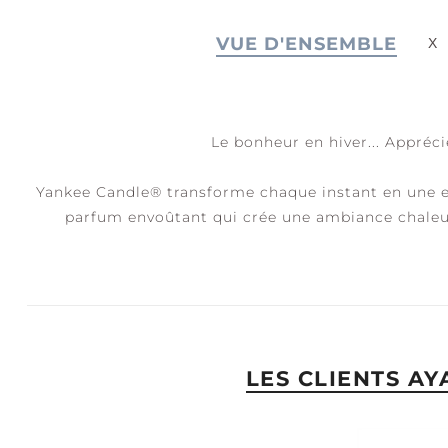
VUE D'ENSEMBLE
JOIE + RIRES
S
C
Le bonheur en hiver... Appréci
Yankee Candle® transforme chaque instant en une ex
parfum envoûtant qui crée une ambiance chaleu
LES CLIENTS A