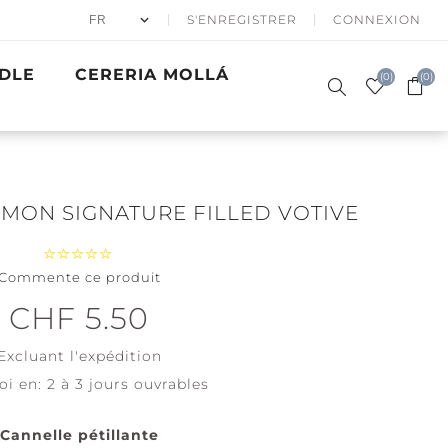
S'ENREGISTRER
CONNEXION
DLE
CERERIA MOLLÁ
(0)
(0)
MON SIGNATURE FILLED VOTIVE
Commente ce produit
50% APRÈS
BOUGIES
SKI
PARFUMÉES
CADEAUX
ER EN HIVER
BATH & BODY
PRECIOUS
VAGUES D'OR
ACCESSOIRES
CHF 5.50
SIGNATURE
WOODWICK
METALS
Père Noël à
Excluant
l'expédition
skis
Coton Frais
oi en:
2 à 3 jours ouvrables
Fêtes de
Couverture
Noël
Tendre
Cannelle pétillante
View all
View all