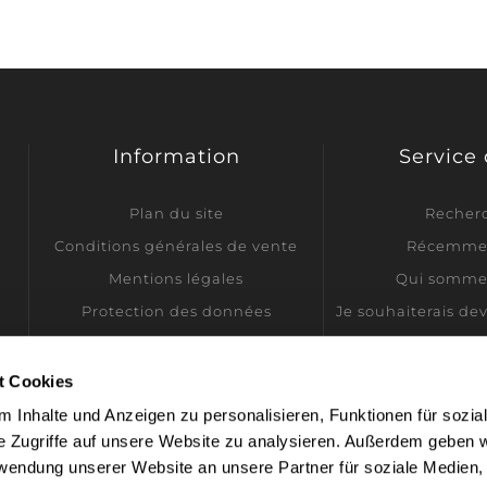
Information
Service 
Plan du site
Recher
Conditions générales de vente
Récemmen
Mentions légales
Qui somme
Protection des données
Je souhaiterais de
Informations sur l'expédition
Contactez-nous
t Cookies
Paramètres des cookies
 Inhalte und Anzeigen zu personalisieren, Funktionen für sozia
e Zugriffe auf unsere Website zu analysieren. Außerdem geben w
rwendung unserer Website an unsere Partner für soziale Medien