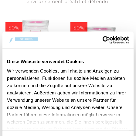
environnement créatif et détendu.
50%
50%
Diese Webseite verwendet Cookies
Wir verwenden Cookies, um Inhalte und Anzeigen zu
personalisieren, Funktionen für soziale Medien anbieten
Art in the Park
Art in the Park
zu können und die Zugriffe auf unsere Website zu
Signature Large Jar
Signature Medium Jar
analysieren. Außerdem geben wir Informationen zu Ihrer
CHF 18.45
CHF 14.95
CHF 36.90
CHF 29.90
Verwendung unserer Website an unsere Partner für
soziale Medien, Werbung und Analysen weiter. Unsere
Partner führen diese Informationen möglicherweise mit
weiteren Daten zusammen, die Sie ihnen bereitgestellt
50%
haben oder die sie im Rahmen Ihrer Nutzung der Dienste