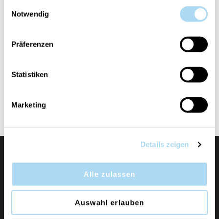
gesammelt haben.
Einwilligungsauswahl
Notwendig
Präferenzen
Art in the Park
Statistiken
Signature Filled Votive
CHF 2.75
CHF 5.50
Marketing
Details zeigen
Alle zulassen
Auswahl erlauben