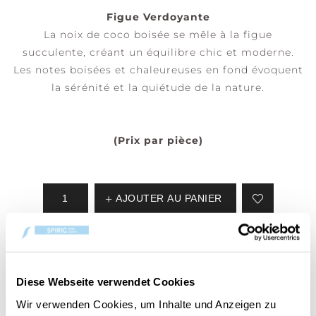
Figue Verdoyante
La noix de coco boisée se mêle à la figue
succulente, créant un équilibre chic et moderne.
Les notes boisées et chaleureuses en fond évoquent
la sérénité et la quiétude de la nature.
(Prix par pièce)
AJOUTER AU PANIER
Numéro d'article:
10.93291.0000-1
Diese Webseite verwendet Cookies
Votre article est:
en stock
Wir verwenden Cookies, um Inhalte und Anzeigen zu