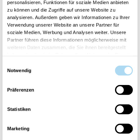
personalisieren, Funktionen für soziale Medien anbieten
zu können und die Zugriffe auf unsere Website zu
analysieren. Außerdem geben wir Informationen zu Ihrer
Verwendung unserer Website an unsere Partner für
soziale Medien, Werbung und Analysen weiter. Unsere
VUE D'ENSEMBLE
Partner führen diese Informationen möglicherweise mit
INFORMATIONS PRODUIT
weiteren Daten zusammen, die Sie ihnen bereitgestellt
haben oder die sie im Rahmen Ihrer Nutzung der Dienste
APPRÉCIATION
gesammelt haben.
Einwilligungsauswahl
CONTACT
Notwendig
Figue Verdoyante
Präferenzen
La noix de coco boisée se mêle à la figue
succulente, créant un équilibre chic et moderne.
Statistiken
Les notes boisées et chaleureuses en fond évoquent
la sérénité et la quiétude de la nature.
Marketing
Les bougies WoodWick® et leur forme évasée