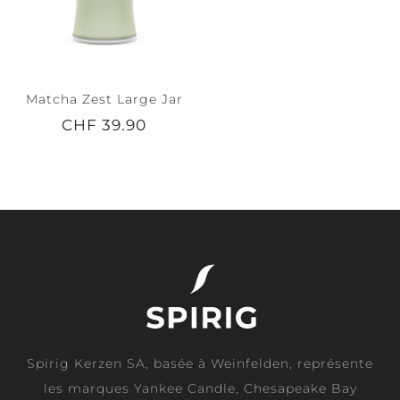
Matcha Zest Large Jar
CHF 39.90
Spirig Kerzen SA, basée à Weinfelden, représente
les marques Yankee Candle, Chesapeake Bay