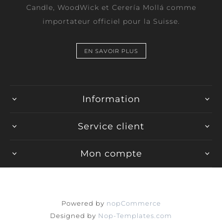
Candle, WoodWick et Cerería Mollá comme
importateur officiel pour la Suisse.
EN SAVOIR PLUS
Information
Service client
Mon compte
Powered by
nopCommerce
Designed by
Nop-Templates.com