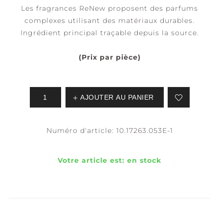
Les fragrances ReNew proposent des parfums
complexes utilisant des matériaux durables.
Ingrédient principal traçable depuis la source.
(Prix par pièce)
AJOUTER AU PANIER
Numéro d'article:
10.17263.053E-1
Votre article est:
en stock