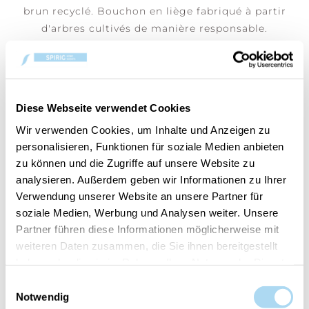
brun recyclé. Bouchon en liège fabriqué à partir
d'arbres cultivés de manière responsable.
Diese Webseite verwendet Cookies
LES CLIENTS AYANT ACHETÉ CET
Wir verwenden Cookies, um Inhalte und Anzeigen zu
ARTICLE ONT ÉGALEMENT
personalisieren, Funktionen für soziale Medien anbieten
ACHETÉ :
zu können und die Zugriffe auf unsere Website zu
analysieren. Außerdem geben wir Informationen zu Ihrer
Verwendung unserer Website an unsere Partner für
soziale Medien, Werbung und Analysen weiter. Unsere
Partner führen diese Informationen möglicherweise mit
weiteren Daten zusammen, die Sie ihnen bereitgestellt
haben oder die sie im Rahmen Ihrer Nutzung der Dienste
gesammelt haben.
Einwilligungsauswahl
Notwendig