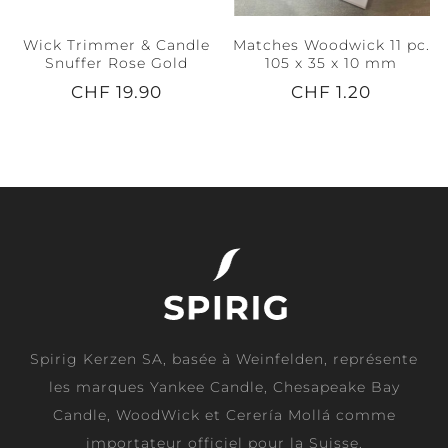
Wick Trimmer & Candle
Matches Woodwick 11 pc.
Snuffer Rose Gold
105 x 35 x 10 mm
CHF 19.90
CHF 1.20
Spirig Kerzen SA, basée à Weinfelden, représente
les marques Yankee Candle, Chesapeake Bay
Candle, WoodWick et Cerería Mollá comme
importateur officiel pour la Suisse.