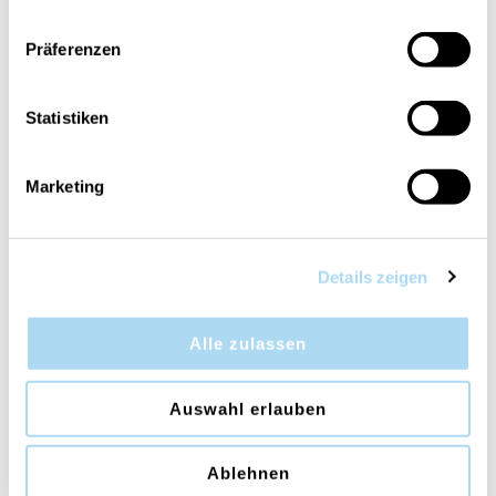
Präferenzen
Incense & Myrrh ReNew
Ocean Air Signature
Medium Jar
Medium Jar
CHF 29.90
CHF 29.90
Statistiken
Marketing
30%
Details zeigen
Alle zulassen
Bayside Cedar Signature
Reflection & Clarity 3-
Auswahl erlauben
Reed Diffuser 100ml
Wick Tumbler
CHF 16.05
CHF 34.90
CHF 22.90
Ablehnen