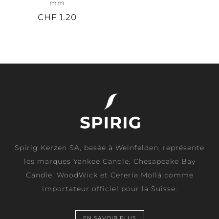
mm
CHF 1.20
Spirig Kerzen SA, basée à Weinfelden, représente
les marques Yankee Candle, Chesapeake Bay
Candle, WoodWick et Cerería Mollá comme
importateur officiel pour la Suisse.
EN SAVOIR PLUS