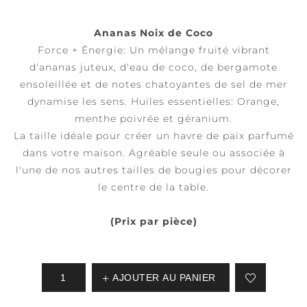
Ananas Noix de Coco
Force + Énergie: Un mélange fruité vibrant
d'ananas juteux, d'eau de coco, de bergamote
ensoleillée et de notes chatoyantes de sel de mer
dynamise les sens. Huiles essentielles: Orange,
menthe poivrée et géranium.
La taille idéale pour créer un havre de paix parfumé
dans votre maison. Agréable seule ou associée à
l'une de nos autres tailles de bougies pour décorer
le centre de la table.
(Prix par pièce)
AJOUTER AU PANIER