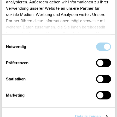
analysieren. Außerdem geben wir Informationen zu Ihrer
Verwendung unserer Website an unsere Partner für
soziale Medien, Werbung und Analysen weiter. Unsere
Confidence & Freedom
Partner führen diese Informationen möglicherweise mit
Medium Tumbler
weiteren Daten zusammen, die Sie ihnen bereitgestellt
CHF 24.90
haben oder die sie im Rahmen Ihrer Nutzung der Dienste
gesammelt haben.
Einwilligungsauswahl
Notwendig
PRODUITS ASSOCIÉS
Präferenzen
Statistiken
Marketing
Details zeigen