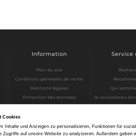
Information
Service 
Plan du site
Recher
Conditions générales de vente
Récemmen
Mentions légales
Qui somme
Protection des données
Je souhaiterais de
Informations sur l'expédition
Contactez-nous
t Cookies
Paramètres des cookies
 Inhalte und Anzeigen zu personalisieren, Funktionen für sozia
e Zugriffe auf unsere Website zu analysieren. Außerdem geben w