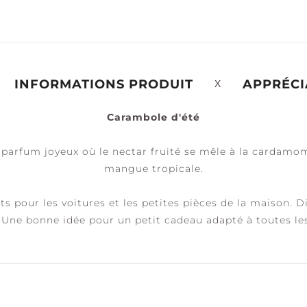
ÉRÉNITÉ +
PAIX +
ACCESSOIRES
ALME
TRANQUILITÉ
INFORMATIONS PRODUIT
APPRÉCI
Carambole d'été
un parfum joyeux où le nectar fruité se mêle à la cardam
mangue tropicale.
pour les voitures et les petites pièces de la maison. D
 Une bonne idée pour un petit cadeau adapté à toutes le