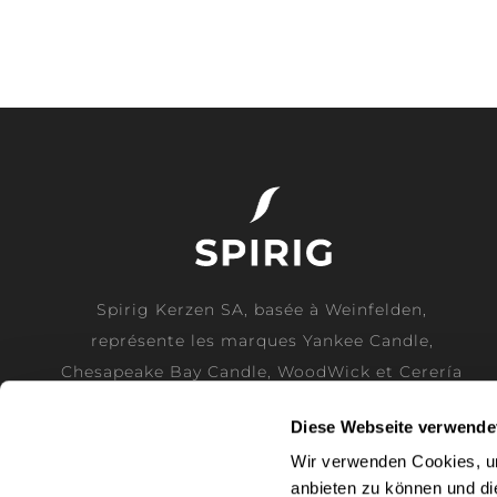
Spirig Kerzen SA, basée à Weinfelden,
représente les marques Yankee Candle,
Chesapeake Bay Candle, WoodWick et Cerería
Mollá comme importateur officiel pour la
Diese Webseite verwende
Suisse.
Wir verwenden Cookies, um
anbieten zu können und di