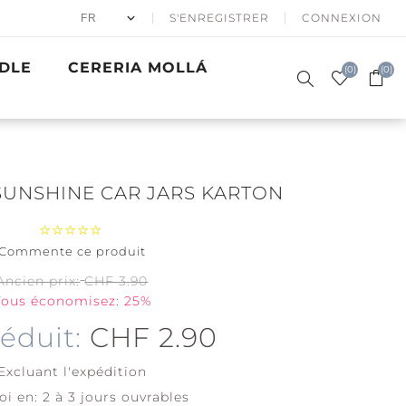
S'ENREGISTRER
CONNEXION
DLE
CERERIA MOLLÁ
(0)
(0)
 SUNSHINE CAR JARS KARTON
Commente ce produit
50% APRÈS
BOUGIES
SKI
PARFUMÉES
CADEAUX
ER EN HIVER
BATH & BODY
PRECIOUS
VAGUES D'OR
ACCESSOIRES
Ancien prix:
CHF 3.90
SIGNATURE
WOODWICK
METALS
Vous économisez: 25%
Père Noël à
skis
Coton Frais
réduit:
CHF 2.90
Fêtes de
Couverture
Noël
Tendre
Excluant
l'expédition
View all
oi en:
2 à 3 jours ouvrables
View all