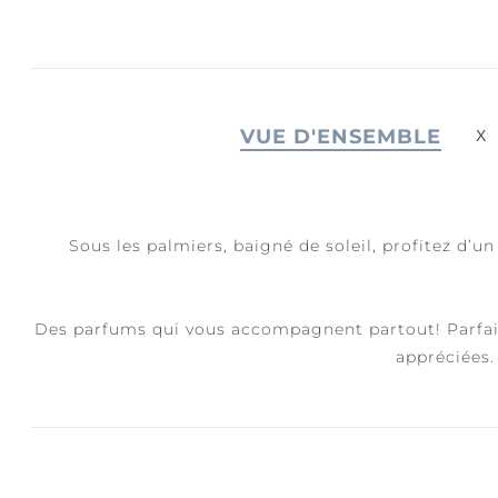
JOIE + RIRES
S
C
VUE D'ENSEMBLE
Sous les palmiers, baigné de soleil, profitez d’
Des parfums qui vous accompagnent partout! Parfaits 
appréciées.