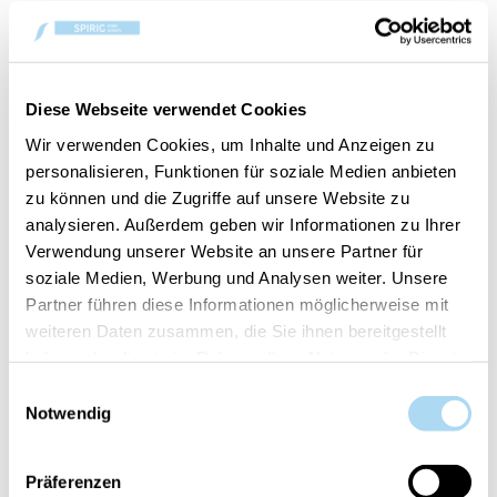
Parfum pour la voiture ou pour les petites pièces.
(Prix par pièce)
Diese Webseite verwendet Cookies
Wir verwenden Cookies, um Inhalte und Anzeigen zu
AJOUTER AU PANIER
personalisieren, Funktionen für soziale Medien anbieten
zu können und die Zugriffe auf unsere Website zu
analysieren. Außerdem geben wir Informationen zu Ihrer
Numéro d'article:
10.00358.0037-1
Verwendung unserer Website an unsere Partner für
soziale Medien, Werbung und Analysen weiter. Unsere
Partner führen diese Informationen möglicherweise mit
Votre article est:
en stock
weiteren Daten zusammen, die Sie ihnen bereitgestellt
haben oder die sie im Rahmen Ihrer Nutzung der Dienste
gesammelt haben.
Einwilligungsauswahl
Notwendig
VUE D'ENSEMBLE
Präferenzen