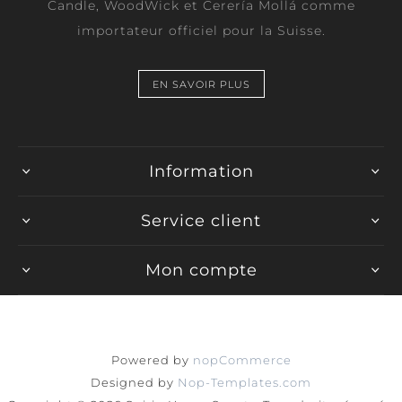
Candle, WoodWick et Cerería Mollá comme
importateur officiel pour la Suisse.
EN SAVOIR PLUS
Information
Service client
Mon compte
Powered by
nopCommerce
Designed by
Nop-Templates.com