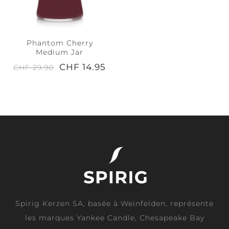
Phantom Cherry
Medium Jar
CHF 14.95
CHF 29.90
Spirig Kerzen SA, basée à Weinfelden, représente
les marques Yankee Candle, Chesapeake Bay