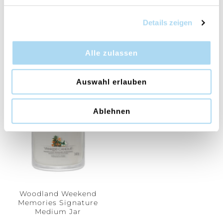
Details zeigen
Golden Bourbon
Antiquarium Medium
Medium Jar
Jar
Alle zulassen
CHF 14.95
CHF 14.95
CHF 29.90
CHF 29.90
Auswahl erlauben
Ablehnen
Woodland Weekend
Memories Signature
Medium Jar