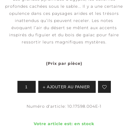
profondes cachées sous le sable... Il y a une certaine
opulence dans ces paysages arides et les trésors
inattendus qu’ils peuvent receler. Les notes
évoquant l’air du désert se mêlent aux accents
inspirés du figuier et du bois de gaïac pour faire
ressortir leurs magnifiques mystères.
(Prix par pièce)
AJOUTER AU PANIER
Numéro d'article:
10.17598.004E-1
Votre article est:
en stock