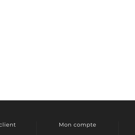
EAUX CALMES
CALME +
PURETÉ
ÉFLEXION +
ASSURANCE +
CLARTÉ
LIBERTÉ
client
Mon compte