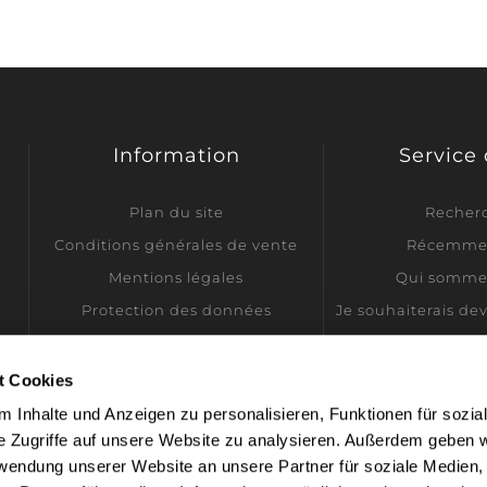
Information
Service 
Plan du site
Recher
Conditions générales de vente
Récemmen
Mentions légales
Qui somme
Protection des données
Je souhaiterais de
Informations sur l'expédition
Contactez-nous
t Cookies
Paramètres des cookies
 Inhalte und Anzeigen zu personalisieren, Funktionen für sozia
e Zugriffe auf unsere Website zu analysieren. Außerdem geben w
rwendung unserer Website an unsere Partner für soziale Medien