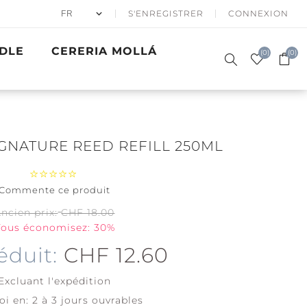
S'ENREGISTRER
CONNEXION
DLE
CERERIA MOLLÁ
(0)
(0)
IGNATURE REED REFILL 250ML
Commente ce produit
50% APRÈS
BOUGIES
SKI
PARFUMÉES
CADEAUX
ER EN HIVER
BATH & BODY
PRECIOUS
VAGUES D'OR
ACCESSOIRES
ncien prix:
CHF 18.00
SIGNATURE
WOODWICK
METALS
ous économisez: 30%
Père Noël à
skis
Coton Frais
éduit:
CHF 12.60
Fêtes de
Couverture
Noël
Tendre
Excluant
l'expédition
View all
oi en:
2 à 3 jours ouvrables
View all