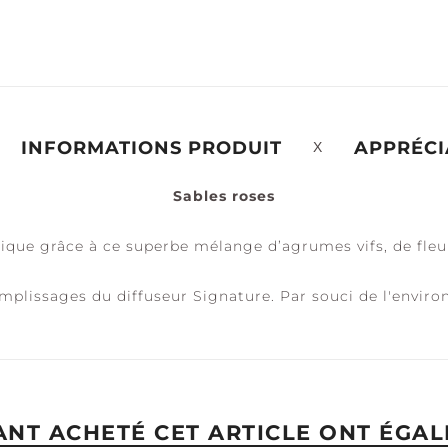
ÉRÉNITÉ +
PAIX +
ACCESSOIRES
ALME
TRANQUILITÉ
INFORMATIONS PRODUIT
APPRÉCI
Sables roses
ique grâce à ce superbe mélange d’agrumes vifs, de fleur
mplissages du diffuseur Signature. Par souci de l'envir
YANT ACHETÉ CET ARTICLE ONT ÉGAL