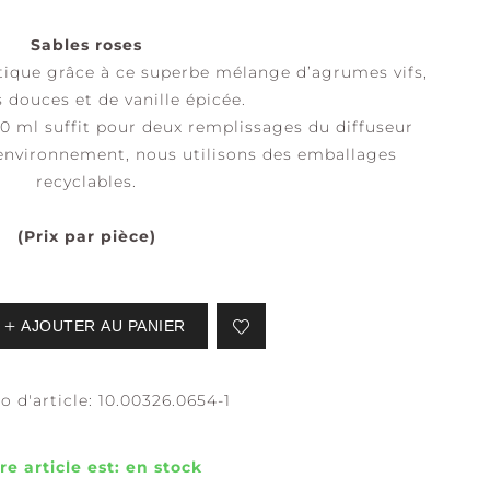
Sables roses
tique grâce à ce superbe mélange d’agrumes vifs,
s douces et de vanille épicée.
EAUX CALMES
CALME +
0 ml suffit pour deux remplissages du diffuseur
PURETÉ
'environnement, nous utilisons des emballages
recyclables.
(Prix par pièce)
AJOUTER AU PANIER
ÉFLEXION +
ASSURANCE +
CLARTÉ
LIBERTÉ
 d'article:
10.00326.0654-1
re article est:
en stock