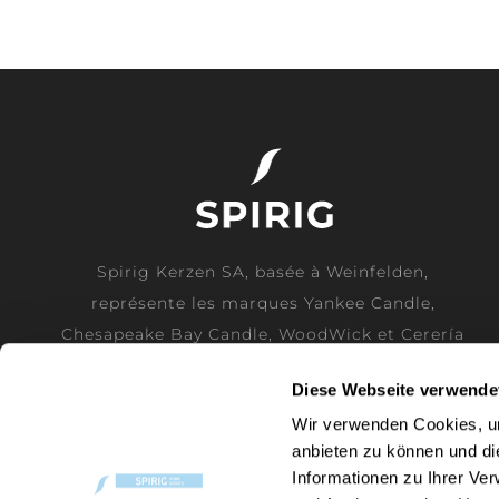
Spirig Kerzen SA, basée à Weinfelden,
représente les marques Yankee Candle,
Chesapeake Bay Candle, WoodWick et Cerería
Mollá comme importateur officiel pour la
Diese Webseite verwende
Suisse.
Wir verwenden Cookies, um
anbieten zu können und di
EN SAVOIR PLUS
Informationen zu Ihrer Ve