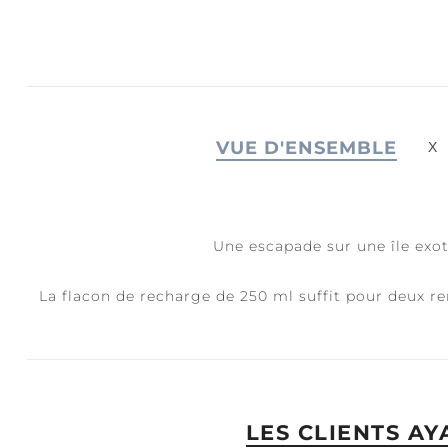
JOIE + RIRES
S
C
VUE D'ENSEMBLE
Une escapade sur une île exot
La flacon de recharge de 250 ml suffit pour deux re
LES CLIENTS A