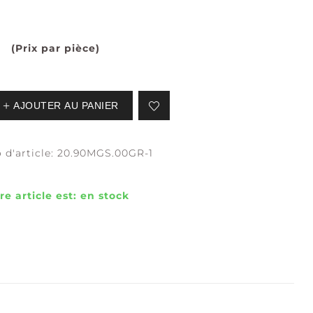
(Prix par pièce)
EAUX CALMES
CALME +
PURETÉ
AJOUTER AU PANIER
d'article:
20.90MGS.00GR-1
re article est:
en stock
ÉFLEXION +
ASSURANCE +
CLARTÉ
LIBERTÉ