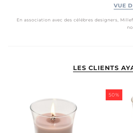
VUE D
En association avec des célébres designers, Mille
no
JOIE + RIRES
S
C
LES CLIENTS A
50%