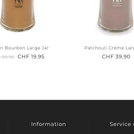
n Bourbon Large Jar
Patchouli Crème Lar
CHF 19.95
CHF 39.90
 39.90
Information
Service 