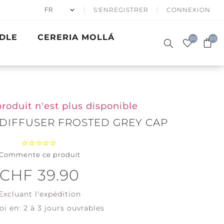
S'ENREGISTRER
CONNEXION
DLE
CERERIA MOLLÁ
(0)
(0)
produit n'est plus disponible
DIFFUSER FROSTED GREY CAP
50% APRÈS
BOUGIES
SKI
PARFUMÉES
CADEAUX
ER EN HIVER
BATH & BODY
PRECIOUS
VAGUES D'OR
ACCESSOIRES
Commente ce produit
SIGNATURE
WOODWICK
METALS
Père Noël à
CHF 39.90
skis
Coton Frais
Excluant
l'expédition
Fêtes de
Couverture
Noël
Tendre
oi en:
2 à 3 jours ouvrables
View all
View all