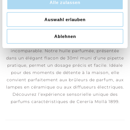
Alle zulassen
Une vague de fraîcheur qui libère l'esprit et vous
redonne de l'énergie.
Auswahl erlauben
Chez Cerería Mollá 1899, nous préservons un savoir-
faire artisanal traditionnel et utilisons des
Ablehnen
méthodes éprouvées afin de garantir une qualité
incomparable. Notre huile parfumée, présentée
dans un élégant flacon de 30ml muni d’une pipette
pratique, permet un dosage précis et facile. Idéale
pour des moments de détente à la maison, elle
convient parfaitement aux brûleurs de parfum, aux
lampes en céramique ou aux diffuseurs électriques.
Découvrez l’expérience sensorielle unique des
parfums caractéristiques de Cerería Mollá 1899.