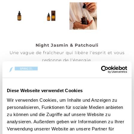
Night Jasmin & Patchouli
Une vague de fraîcheur qui libère l'esprit et vous
redonne de l'énergie.
Huile parfumée hydrosoluble 30ml – Ajoutez
quelques gouttes de votre huile parfumée préférée
dans notre brûleur et/ou dans le diffuseur
électrique Cerería Mollá 1899.
Diese Webseite verwendet Cookies
Wir verwenden Cookies, um Inhalte und Anzeigen zu
(Prix par pièce)
personalisieren, Funktionen für soziale Medien anbieten
zu können und die Zugriffe auf unsere Website zu
analysieren. Außerdem geben wir Informationen zu Ihrer
Verwendung unserer Website an unsere Partner für
AJOUTER AU PANIER