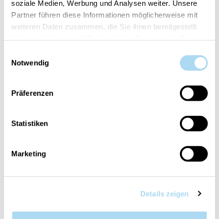
soziale Medien, Werbung und Analysen weiter. Unsere
Partner führen diese Informationen möglicherweise mit
Numéro d'article:
10.00949.0136-1
weiteren Daten zusammen, die Sie ihnen bereitgestellt
haben oder die sie im Rahmen Ihrer Nutzung der Dienste
gesammelt haben.
Einwilligungsauswahl
Votre article est:
en stock
Notwendig
Präferenzen
Statistiken
VUE D'ENSEMBLE
INFORMATIONS PRODUIT
Marketing
APPRÉCIATION
CONTACT
Details zeigen
Night Jasmin & Patchouli