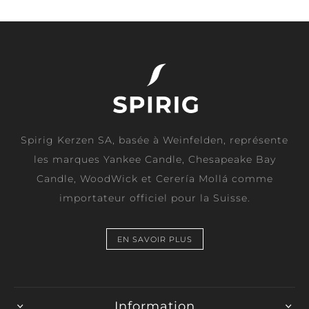
Spirig Kerzen SA, basée à Weinfelden, représente
les marques Yankee Candle, Chesapeake Bay
Candle, WoodWick et Cerería Mollá comme
importateur officiel pour la Suisse.
EN SAVOIR PLUS
Information