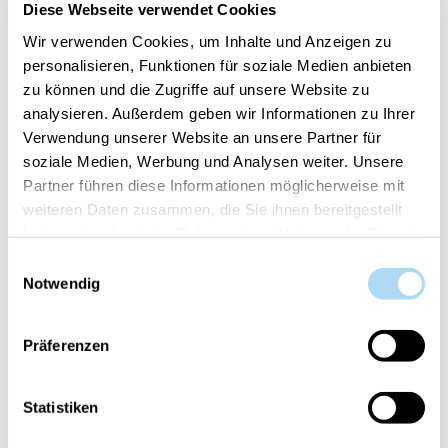
Diese Webseite verwendet Cookies
Contient les 6 fragrances de Cerería Mollá 1899
Wellbeing
Wir verwenden Cookies, um Inhalte und Anzeigen zu
personalisieren, Funktionen für soziale Medien anbieten
zu können und die Zugriffe auf unsere Website zu
(Prix par pièce)
analysieren. Außerdem geben wir Informationen zu Ihrer
Verwendung unserer Website an unsere Partner für
soziale Medien, Werbung und Analysen weiter. Unsere
AJOUTER AU PANIER
Partner führen diese Informationen möglicherweise mit
weiteren Daten zusammen, die Sie ihnen bereitgestellt
haben oder die sie im Rahmen Ihrer Nutzung der Dienste
Numéro d'article:
10.TESFR.AGWE-1
gesammelt haben.
Einwilligungsauswahl
Notwendig
Votre article est:
en stock
Präferenzen
Statistiken
VUE D'ENSEMBLE