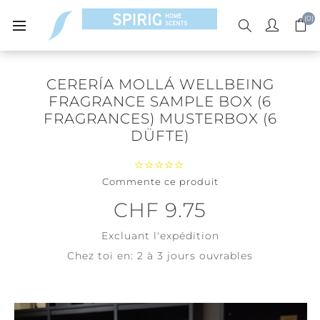
(0)
CERERÍA MOLLÁ WELLBEING
FRAGRANCE SAMPLE BOX (6
FRAGRANCES) MUSTERBOX (6
DÜFTE)
Commente ce produit
CHF 9.75
Excluant
l'expédition
Chez toi en:
2 à 3 jours ouvrables