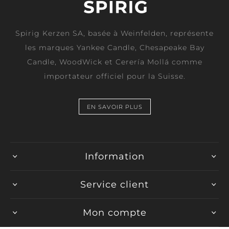
Spirig Kerzen SA, basée à Weinfelden, représente
les marques Yankee Candle, Chesapeake Bay
Candle, WoodWick et Cerería Mollá comme
importateur officiel pour la Suisse.
EN SAVOIR PLUS
Information
Service client
Mon compte