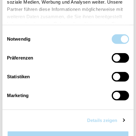
soziale Medien, Werbung und Analysen weiter. Unsere
Partner führen diese Informationen möglicherweise mit
Numéro d'article:
10.00949.0135-1
weiteren Daten zusammen, die Sie ihnen bereitgestellt
haben oder die sie im Rahmen Ihrer Nutzung der Dienste
gesammelt haben.
Einwilligungsauswahl
Votre article est:
en stock
Notwendig
Präferenzen
Statistiken
VUE D'ENSEMBLE
INFORMATIONS PRODUIT
Marketing
APPRÉCIATION
CONTACT
Details zeigen
Sandalwood & Petitgrain Lime