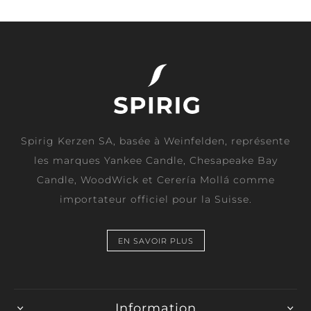
Spirig Kerzen SA, basée à Weinfelden, représente
les marques Yankee Candle, Chesapeake Bay
Candle, WoodWick et Cerería Mollá comme
importateur officiel pour la Suisse.
EN SAVOIR PLUS
Information