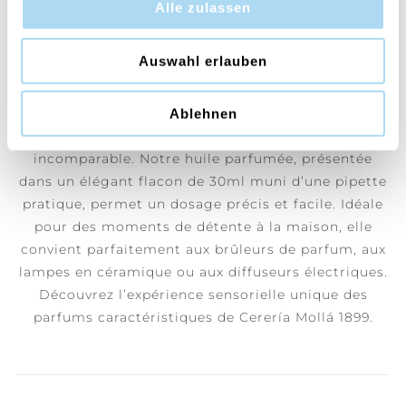
Alle zulassen
Là où le temps s'arrête, une invitation à la
sensualité et au calme.
Auswahl erlauben
Chez Cerería Mollá 1899, nous préservons un savoir-
faire artisanal traditionnel et utilisons des
Ablehnen
méthodes éprouvées afin de garantir une qualité
incomparable. Notre huile parfumée, présentée
dans un élégant flacon de 30ml muni d’une pipette
pratique, permet un dosage précis et facile. Idéale
pour des moments de détente à la maison, elle
convient parfaitement aux brûleurs de parfum, aux
lampes en céramique ou aux diffuseurs électriques.
Découvrez l’expérience sensorielle unique des
parfums caractéristiques de Cerería Mollá 1899.