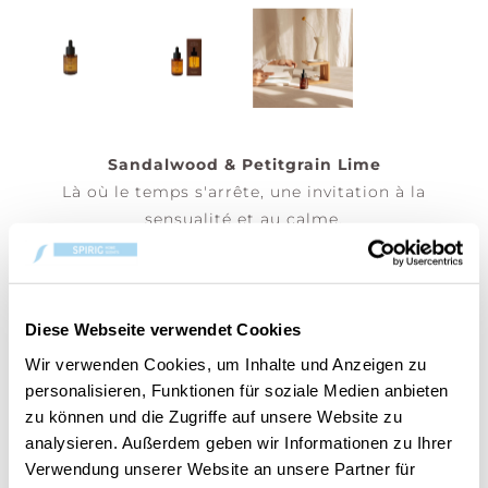
Sandalwood & Petitgrain Lime
Là où le temps s'arrête, une invitation à la
sensualité et au calme.
Huile parfumée hydrosoluble 30ml – Ajoutez
quelques gouttes de votre huile parfumée préférée
dans notre brûleur et/ou dans le diffuseur
électrique Cerería Mollá 1899.
Diese Webseite verwendet Cookies
Wir verwenden Cookies, um Inhalte und Anzeigen zu
(Prix par pièce)
personalisieren, Funktionen für soziale Medien anbieten
zu können und die Zugriffe auf unsere Website zu
analysieren. Außerdem geben wir Informationen zu Ihrer
Verwendung unserer Website an unsere Partner für
AJOUTER AU PANIER