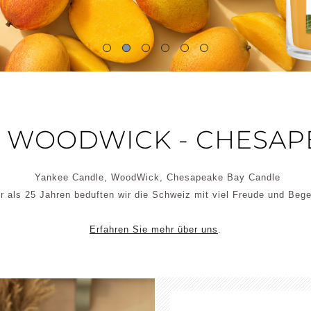
CEAN
OCEAN
SALTED SANDS
LOSSOM
RETREAT
RASONIC
ENEW
ACCESSOIRES
- WOODWICK - CHESAP
OMA
OLLECTION
FUSER
Black Currant &
Rose
Yankee Candle, WoodWick, Chesapeake Bay Candle
r als 25 Jahren beduften wir die Schweiz mit viel Freude und Bege
Cherry Blossom
& Vanilla
TRENGTH +
AWAKEN +
BALANCE +
R
NERGY
INVIGORATE
HARMONY
C
View all
Erfahren Sie mehr über uns
.