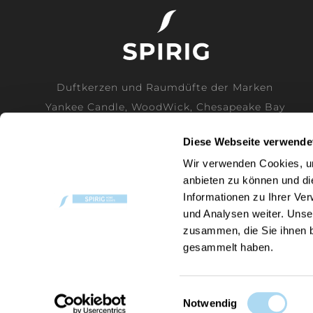
Duftkerzen und Raumdüfte der Marken
Yankee Candle, WoodWick, Chesapeake Bay
Candle und Cerería Mollá direkt vom
Diese Webseite verwende
Generalimporteur für die Schweiz.
Wir verwenden Cookies, um
anbieten zu können und di
MEHR LESEN
Informationen zu Ihrer Ve
und Analysen weiter. Unse
zusammen, die Sie ihnen b
gesammelt haben.
P
Einwilligungsauswahl
C
Notwendig