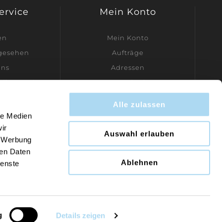
Service
Mein Konto
en
Mein Konto
ngesehen
Aufträge
uns
Adressen
dler werden
Warenkorb
Wunschliste
Alle zulassen
Kontakt
le Medien
ir
Auswahl erlauben
, Werbung
ren Daten
Ablehnen
ienste
om
n.
g
Details zeigen