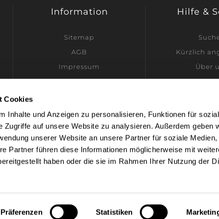
Information
Hilfe & 
Sitemap
Such
AGB
Kürzlich a
Impressum
Über 
Datenschutz
Ich möchte Hän
Versandinformationen
t Cookies
Kontakt
 Inhalte und Anzeigen zu personalisieren, Funktionen für sozia
Cookie-Einstellungen
e Zugriffe auf unsere Website zu analysieren. Außerdem geben w
rwendung unserer Website an unsere Partner für soziale Medien
re Partner führen diese Informationen möglicherweise mit weite
ereitgestellt haben oder die sie im Rahmen Ihrer Nutzung der D
owered by
nopCommerce
Designed by
Nop-Templates.c
opyright © 2026 Spirig Home Scents. Alle Rechte vorbehalte
Präferenzen
Statistiken
Marketin