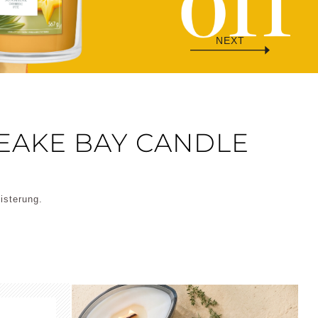
NEXT
SERENE
STILLNESS +
WATERS
PURITY
EAKE BAY CANDLE
isterung.
EFLECTION +
CONFIDENCE +
LARITY
FREEDOM